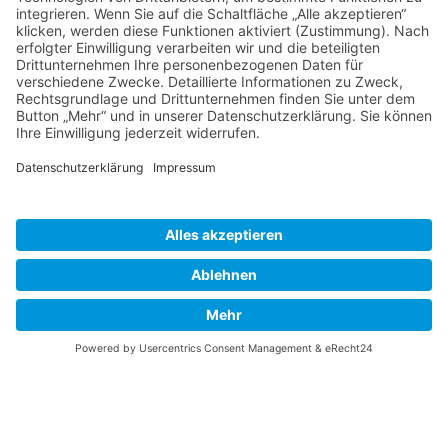
Breitbrunn Tourismus
Tourist Info Breitbrunn
Gollenshausener Str. 1
D-83254 Breitbrunn a. Chiemsee
Telefon:+49 (0) 8054-9039-39
E-Mail:
ti-breitbrunn@vg-breitbrunn.de