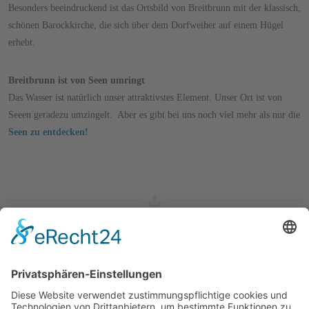
Besonders beeindruckend ist das Ortsbild von Breitbrunn mit der klassisch,
schönen Barockkirche, die sich über dem Dorfweiher auf einem Hügel
erhebt.
Breitbrunn ist von Seen umringt
Das Wasser ist natürlich unser attraktivstes Element. Unser Ort ist von
Seeen geradezu umzingelt. Aber es gibt bei uns noch viel mehr als nur die
Seen zu entdecken!
CHIEMSEESTIMMUNG