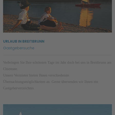
URLAUB IN BREITBRUNN
Gastgebersuche
Verbringen Sie Ihre schönsten Tage im Jahr doch bei uns in Breitbrunn am
Chiemsee.
Unsere Vermieter bieten Ihnen verschiedenste
Übernachtungsmöglichkeiten an. Gerne übersenden wir Ihnen ein
Gastgeberverzeichnis.