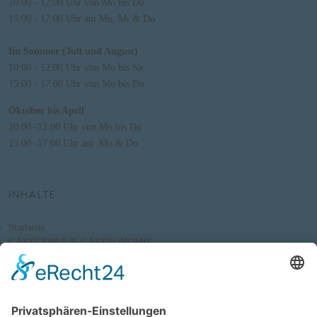
10:00 - 12:00 Uhr von Mo bis Do
15:00 - 17:00 Uhr am Mo, Mi & Do
Im Sommer (Juli und August)
10:00 - 12:00 Uhr von Mo bis Sa
15:00 - 17:00 Uhr von Mo bis Do
Oktober bis April
10:00 -12:00 Uhr von Mo bis Do
15:00 -17:00 Uhr am Mo & Do
INHALTE
Startseite
GASTGEBER & GASTRONOMIE
FREIZEIT
AKTUELLES
ORTSINFORMATIONEN
INFO & SERVICE