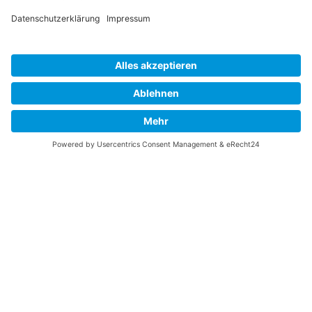
Umsetzung & technische Realisierung
Webdesign Vierlinger
Buchenweg 6
D-84556 Kastl/AÖ
Telefon: +49 (0) 8671 927 923 7
www.webdesign-vierlinger.de
Bildquellen: Josef Reiter, Kampenwandseilbahn GmbH, Klaus
Vierlinger
Aktualisierung und Änderung der Inhalte per CMS durch Touristinfo
Breitbrunn
Tourist Info Breitbrunn